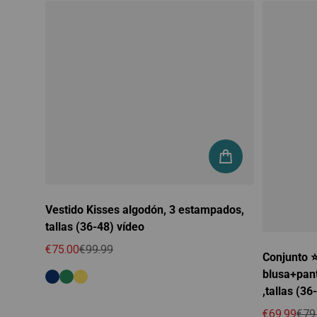
Vestido Kisses algodón, 3 estampados,
tallas (36-48) vídeo
€75.00
€99.99
Conjunto ⭐
Precio de oferta
Precio regular
blusa+pant
,tallas (36
€69.99
€79