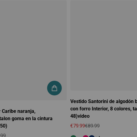
Vestido Santorini de algodón 
con forro Interior, 8 colores, ta
️ Caribe naranja,
48)video
alon goma en la cintura
-50)
€79.99
€89.99
Precio de oferta
Precio regular
.99