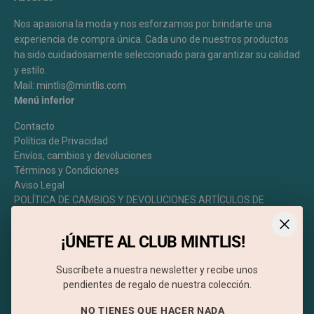
Nos apasiona la moda y nos esforzamos por brindarte una
experiencia de compra única. Cada uno de nuestros productos
ha sido cuidadosamente seleccionado para garantizar su calidad
y estilo.
Mail: mintlis@mintlis.com
Menú inferior
Contacto
Política de Privacidad
Envíos, cambios y devoluciones
Términos y Condiciones
Aviso Legal
POLÍTICA DE CAMBIOS Y DEVOLUCIONES ARTÍCULOS DE
VESTIR, EVENTOS.
NEWSLETTER
¡ÚNETE AL CLUB MINTLIS!
Se el primero en enterarte de todas nuestras NOVEDADES y
Suscríbete a nuestra newsletter y recibe unos
DESCUENTOS
pendientes de regalo de nuestra colección.
NO TIENES QUE HACER NADA