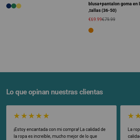
Precio de oferta
Precio regular
blusa+pantalon goma en l
,tallas (36-50)
€69.99
€79.99
Precio de oferta
Precio regular
Lo que opinan nuestras clientas
¡Estoy encantada con mi compra! La calidad de
La ro
la ropa es increíble, mucho mejor de lo que
calid