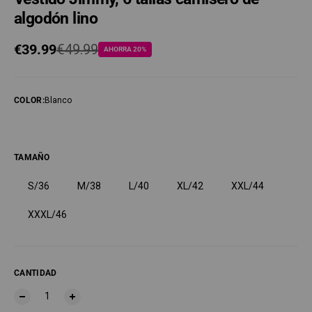
algodón lino
Precio de oferta
€39.99
Precio regular
€49.99
AHORRA 20%
COLOR
:
Blanco
TAMAÑO
S/36
M/38
L/40
XL/42
XXL/44
XXXL/46
CANTIDAD